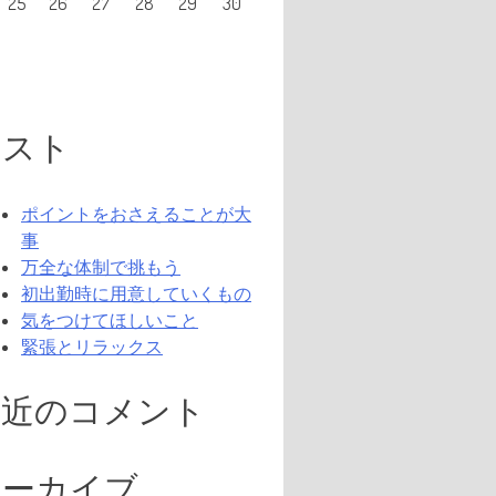
25
26
27
28
29
30
リスト
ポイントをおさえることが大
事
万全な体制で挑もう
初出勤時に用意していくもの
気をつけてほしいこと
緊張とリラックス
最近のコメント
アーカイブ