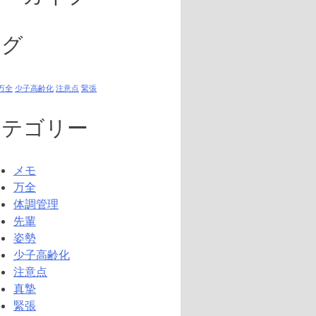
タグ
万全
少子高齢化
注意点
緊張
カテゴリー
メモ
万全
体調管理
先輩
姿勢
少子高齢化
注意点
真摯
緊張