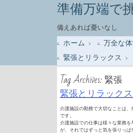
準備万端で
備えあれば憂いなし
Menu
Skip to content
ホーム
万全な体
緊張とリラックス
Tag Archives:
緊張
緊張とリラックス
介護施設の勤務で大切なことは、
です。
介護施設での仕事は様々な業務を
が、それではずっと気を張りっぱ