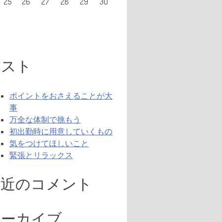
25
26
27
28
29
30
リスト
ポイントをおさえることが大
事
万全な体制で挑もう
初出勤時に用意していくもの
気をつけてほしいこと
緊張とリラックス
最近のコメント
アーカイブ