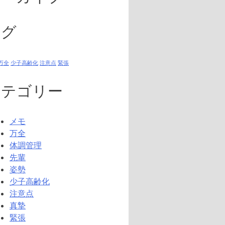
タグ
万全
少子高齢化
注意点
緊張
カテゴリー
メモ
万全
体調管理
先輩
姿勢
少子高齢化
注意点
真摯
緊張