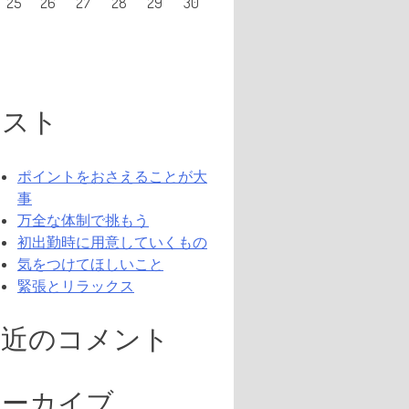
25
26
27
28
29
30
リスト
ポイントをおさえることが大
事
万全な体制で挑もう
初出勤時に用意していくもの
気をつけてほしいこと
緊張とリラックス
最近のコメント
アーカイブ