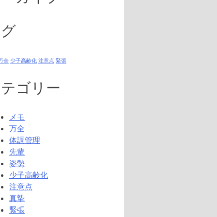
タグ
万全
少子高齢化
注意点
緊張
カテゴリー
メモ
万全
体調管理
先輩
姿勢
少子高齢化
注意点
真摯
緊張